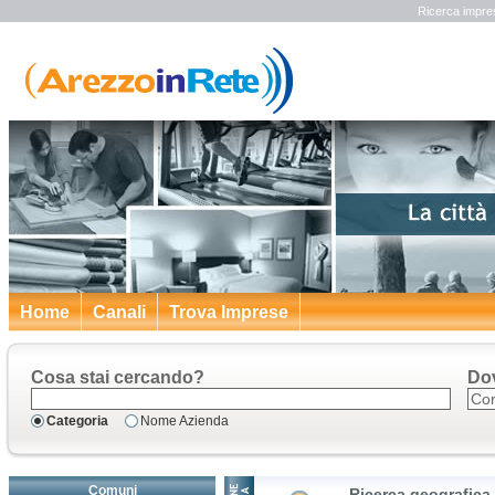
Ricerca impre
Home
Canali
Trova Imprese
Cosa stai cercando?
Do
Categoria
Nome Azienda
Comuni
Ricerca geografica