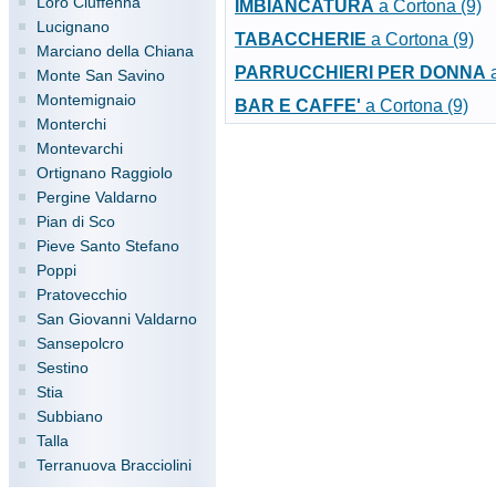
Loro Ciuffenna
IMBIANCATURA
a Cortona (9)
Lucignano
TABACCHERIE
a Cortona (9)
Marciano della Chiana
PARRUCCHIERI PER DONNA
a
Monte San Savino
Montemignaio
BAR E CAFFE'
a Cortona (9)
Monterchi
Montevarchi
Ortignano Raggiolo
Pergine Valdarno
Pian di Sco
Pieve Santo Stefano
Poppi
Pratovecchio
San Giovanni Valdarno
Sansepolcro
Sestino
Stia
Subbiano
Talla
Terranuova Bracciolini