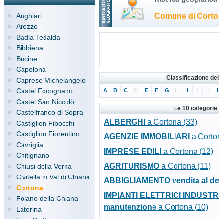
Anghiari
Comune di Corto
Arezzo
Badia Tedalda
Bibbiena
Bucine
Capolona
Classificazione de
Caprese Michelangelo
Castel Focognano
A
B
C
D
E
F
G
H
I
J
K
Castel San Niccolò
Le 10 categorie
Castelfranco di Sopra
ALBERGHI
a Cortona (33)
Castiglion Fibocchi
Castiglion Fiorentino
AGENZIE IMMOBILIARI
a Corto
Cavriglia
IMPRESE EDILI
a Cortona (12)
Chitignano
AGRITURISMO
a Cortona (11)
Chiusi della Verna
Civitella in Val di Chiana
ABBIGLIAMENTO vendita al det
Cortona
IMPIANTI ELETTRICI INDUSTRIAL
Foiano della Chiana
manutenzione
a Cortona (10)
Laterina