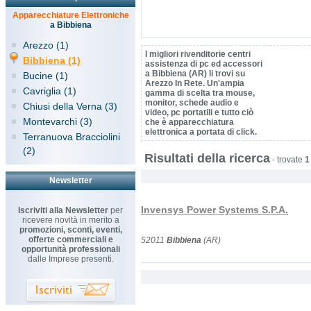
Apparecchiature Elettroniche
a Bibbiena
Arezzo (1)
I migliori rivenditorie centri
Bibbiena (1)
assistenza di pc ed accessori
a Bibbiena (AR) li trovi su
Bucine (1)
Arezzo In Rete. Un'ampia
Cavriglia (1)
gamma di scelta tra mouse,
monitor, schede audio e
Chiusi della Verna (3)
video, pc portatili e tutto ciò
Montevarchi (3)
che è apparecchiatura
elettronica a portata di click.
Terranuova Bracciolini
(2)
Risultati della ricerca
-
trovate
1
Newsletter
Invensys Power Systems S.P.A.
Iscriviti alla Newsletter
per
ricevere novità in merito a
promozioni, sconti, eventi,
offerte commerciali e
52011
Bibbiena
(AR)
opportunità professionali
dalle Imprese presenti.