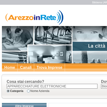
Bibbiena (AR
Home
Canali
Trova Imprese
Cosa stai cercando?
Do
Categoria
Nome Azienda
Altre Imprese