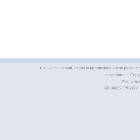
Tutti i diritti riservati, vietata la riproduzione anche parzial
arezzoinrete.it Copy
Chi siamo
·
Privacy