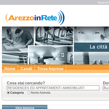
Appartam
Home
Canali
Trova Imprese
Cosa stai cercando?
Do
Categoria
Nome Azienda
Altre Imprese