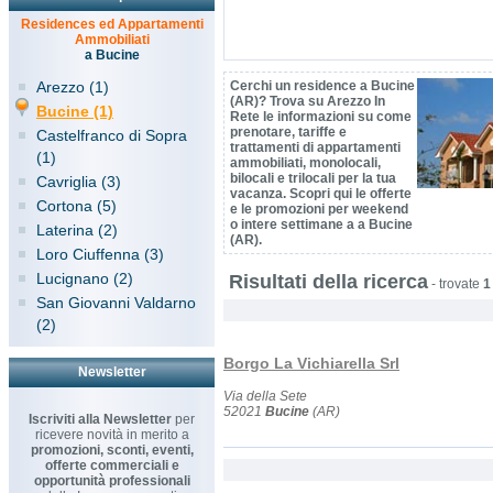
Residences ed Appartamenti
Ammobiliati
a Bucine
Arezzo (1)
Cerchi un residence a Bucine
(AR)? Trova su Arezzo In
Bucine (1)
Rete le informazioni su come
prenotare, tariffe e
Castelfranco di Sopra
trattamenti di appartamenti
(1)
ammobiliati, monolocali,
bilocali e trilocali per la tua
Cavriglia (3)
vacanza. Scopri qui le offerte
Cortona (5)
e le promozioni per weekend
o intere settimane a a Bucine
Laterina (2)
(AR).
Loro Ciuffenna (3)
Lucignano (2)
Risultati della ricerca
-
trovate
1
San Giovanni Valdarno
(2)
Borgo La Vichiarella Srl
Newsletter
Via della Sete
52021
Bucine
(AR)
Iscriviti alla Newsletter
per
ricevere novità in merito a
promozioni, sconti, eventi,
offerte commerciali e
opportunità professionali