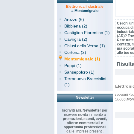
Elettronica Industriale
a Montemignaio
Arezzo (6)
Cerchi un
Bibbiena (2)
occupa di 
industria
Castiglion Fiorentino (1)
(AR)? Tro
Cavriglia (2)
Rete tutte
contatti, 
Chiusi della Verna (1)
ma sopratt
Cortona (2)
alle tue e
Montemignaio (1)
Risulta
Poppi (1)
Sansepolcro (1)
Terranuova Bracciolini
(1)
Elettroni
Località Se
Newsletter
50066
Mon
Iscriviti alla Newsletter
per
ricevere novità in merito a
promozioni, sconti, eventi,
offerte commerciali e
opportunità professionali
dalle Imprese presenti.