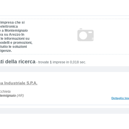
'impresa che si
elettronica
le a Montemignaio
va su Arezzo In
 le informazioni su
modelli e promozioni,
utto le soluzioni
sigenze.
ti della ricerca
-
trovate
1
imprese in 0,018 sec.
ca Industriale S.P.A.
cchieta
temignaio
(AR)
Dettaglio Im