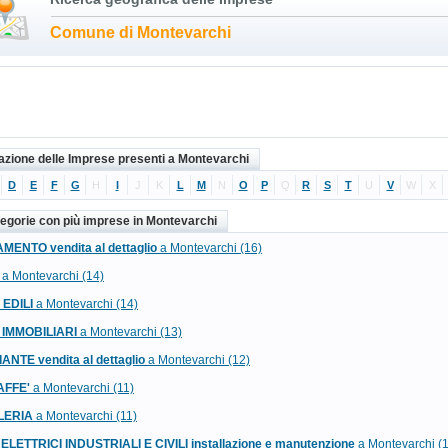
Comune di Montevarchi
cazione delle Imprese presenti a Montevarchi
D
E
F
G
H
I
J
K
L
M
N
O
P
Q
R
S
T
U
V
W
X
tegorie con più imprese in Montevarchi
MENTO vendita al dettaglio
a Montevarchi (16)
a Montevarchi (14)
EDILI
a Montevarchi (14)
 IMMOBILIARI
a Montevarchi (13)
IANTE vendita al dettaglio
a Montevarchi (12)
AFFE'
a Montevarchi (11)
LERIA
a Montevarchi (11)
 ELETTRICI INDUSTRIALI E CIVILI installazione e manutenzione
a Montevarchi (1