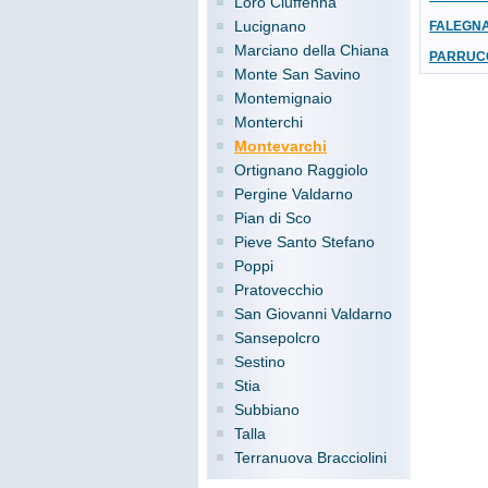
Loro Ciuffenna
Lucignano
FALEGN
Marciano della Chiana
PARRUCC
Monte San Savino
Montemignaio
Monterchi
Montevarchi
Ortignano Raggiolo
Pergine Valdarno
Pian di Sco
Pieve Santo Stefano
Poppi
Pratovecchio
San Giovanni Valdarno
Sansepolcro
Sestino
Stia
Subbiano
Talla
Terranuova Bracciolini