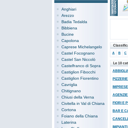
Anghiari
Arezzo
Badia Tedalda
Bibbiena
Bucine
Capolona
Classifi
Caprese Michelangelo
Castel Focognano
A
B
C
Castel San Niccolò
Le 10 ca
Castelfranco di Sopra
ABBIGLIA
Castiglion Fibocchi
Castiglion Fiorentino
PIZZERIE
Cavriglia
IMPRESE 
Chitignano
AGENZIE
Chiusi della Verna
FIORI E P
Civitella in Val di Chiana
Cortona
BAR E C
Foiano della Chiana
CANCEL
Laterina
IMPIANTI